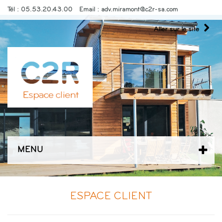
Tél :
05.53.20.43.00
Email :
adv.miramont@c2r-sa.com
Aller sur le site
MENU
ESPACE CLIENT